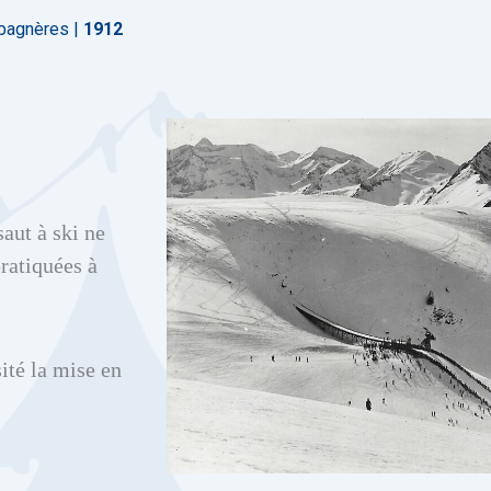
rbagnères |
1912
aut à ski ne
pratiquées à
ité la mise en