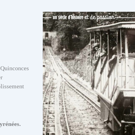
s Quinconces
er
blissement
yrénées.