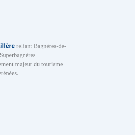
illère
reliant
Bagnères-de-
 Superbagnères
pement majeur du tourisme
yrénées.